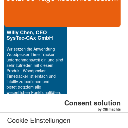
Willy Chen, CEO
SysTec-CAx GmbH
Wir setzen die Anwendung
Woodpecker Time Tracker
unternehmensweit ein und sind
sehr zufrieden mit diesem
Produkt. Woodpecker
Timetracker ist einfach und
intuitiv zu bedienen und
bietet trotzdem alle
wesentlichen Funktionalitäten.
Kundenspezifische
Consent solution
Änderungswünsche werden im
Rahmen der regelmäßigen
by Olli machts
Weiterentwicklung
Cookie Einstellungen
berücksichtigt und Fehler
zeitnah behoben.