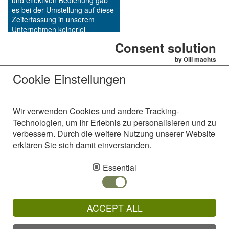
und effektiven Bedienung gab
es bei der Umstellung auf diese
Zeiterfassung in unserem
Unternehmen keinerlei
Probleme. Unser Dank auch an
Consent solution
die Entwickler welche in jeder
Phase der Umstellung
by Olli machts
kurzfristig reagierten und
Cookie Einstellungen
unsere Änderungswünsche
zeitnah umsetzten.
http://www.teldakom.de
Wir verwenden Cookies und andere Tracking-
Technologien, um Ihr Erlebnis zu personalisieren und zu
verbessern. Durch die weitere Nutzung unserer Website
erklären Sie sich damit einverstanden.
AVS Alzinger & Vogel Softwareentwicklungs GmbH
Essential
Westring 18
92366 Hohenfels
Telefon: +49 (94 72) 91 12 - 0
ACCEPT ALL
Fax: +49 (94 72) 91 12 - 10
Email: