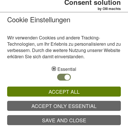
Consent solution
die Entwickler welche in jeder
Phase der Umstellung
by Olli machts
kurzfristig reagierten und
Cookie Einstellungen
unsere Änderungswünsche
zeitnah umsetzten.
http://www.teldakom.de
Wir verwenden Cookies und andere Tracking-
Technologien, um Ihr Erlebnis zu personalisieren und zu
verbessern. Durch die weitere Nutzung unserer Website
erklären Sie sich damit einverstanden.
AVS Alzinger & Vogel Softwareentwicklungs GmbH
Essential
Westring 18
92366 Hohenfels
Telefon: +49 (94 72) 91 12 - 0
ACCEPT ALL
Fax: +49 (94 72) 91 12 - 10
Email:
ACCEPT ONLY ESSENTIAL
Kontakt
Sitemap
SAVE AND CLOSE
Datenschutz
AGB