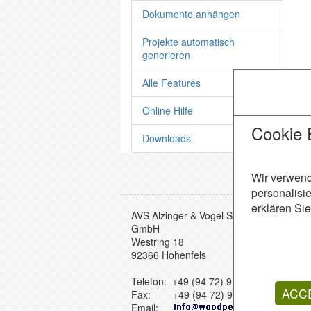
Dokumente anhängen
Projekte automatisch
generieren
Alle Features
Online Hilfe
Cookie 
Downloads
Wir verwend
personalisi
erklären Sie
AVS Alzinger & Vogel Softwareentwicklu
GmbH
Westring 18
92366 Hohenfels
Telefon: +49 (94 72) 91 12 - 0
ACC
Fax: +49 (94 72) 91 12 - 10
Email: