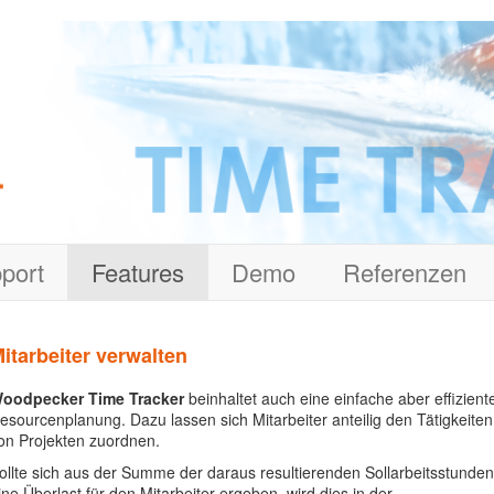
port
Features
Demo
Referenzen
itarbeiter verwalten
oodpecker Time Tracker
beinhaltet auch eine einfache aber effizient
esourcenplanung. Dazu lassen sich Mitarbeiter anteilig den Tätigkeiten
on Projekten zuordnen.
ollte sich aus der Summe der daraus resultierenden Sollarbeitsstunden
ine Überlast für den Mitarbeiter ergeben, wird dies in der