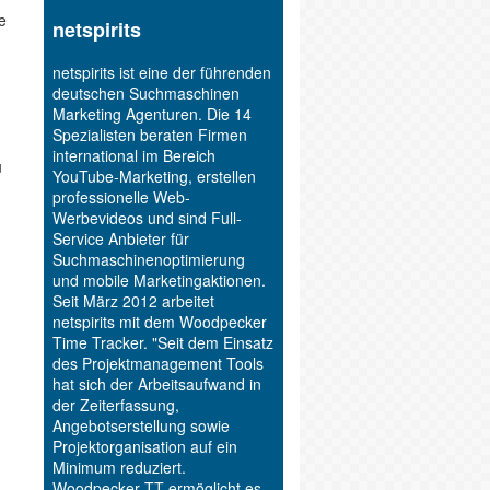
e
netspirits
netspirits ist eine der führenden
deutschen Suchmaschinen
Marketing Agenturen. Die 14
Spezialisten beraten Firmen
international im Bereich
u
YouTube-Marketing, erstellen
professionelle Web-
Werbevideos und sind Full-
Service Anbieter für
Suchmaschinenoptimierung
und mobile Marketingaktionen.
Seit März 2012 arbeitet
netspirits mit dem Woodpecker
Time Tracker. "Seit dem Einsatz
des Projektmanagement Tools
hat sich der Arbeitsaufwand in
der Zeiterfassung,
Angebotserstellung sowie
Projektorganisation auf ein
Minimum reduziert.
Woodpecker TT ermöglicht es