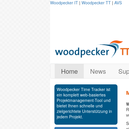
Woodpecker IT
|
Woodpecker TT
|
AVS
Home
News
Sup
Woodpecker Time Tracker ist
M
ein komplett web-basiertes
Projektmanagement-Tool und
W
bietet Ihnen schnelle und
R
zielgerichtete Unterstützung in
v
jedem Projekt.
S
e