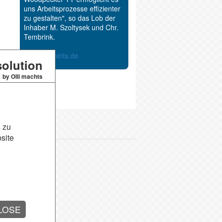
uns Arbeitsprozesse effizienter
zu gestalten", so das Lob der
Inhaber M. Szoltysek und Chr.
Tembrink.
www.netspirits.de
olution
by Olli machts
 zu
site
Kontakt
Sitemap
Datenschutz
AGB
LOSE