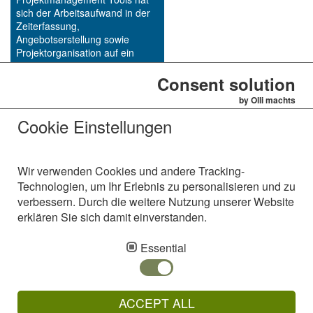
sich der Arbeitsaufwand in der
Zeiterfassung,
Angebotserstellung sowie
Projektorganisation auf ein
Minimum reduziert.
Woodpecker TT ermöglicht es
Consent solution
uns Arbeitsprozesse effizienter
by Olli machts
zu gestalten", so das Lob der
Inhaber M. Szoltysek und Chr.
Cookie Einstellungen
Tembrink.
www.netspirits.de
Wir verwenden Cookies und andere Tracking-
Technologien, um Ihr Erlebnis zu personalisieren und zu
verbessern. Durch die weitere Nutzung unserer Website
erklären Sie sich damit einverstanden.
AVS Alzinger & Vogel Softwareentwicklungs GmbH
Essential
Westring 18
92366 Hohenfels
Telefon: +49 (94 72) 91 12 - 0
ACCEPT ALL